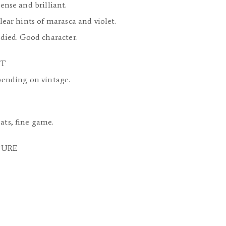
tense and brilliant.
clear hints of marasca and violet.
odied. Good character.
NT
epending on vintage.
ats, fine game.
TURE