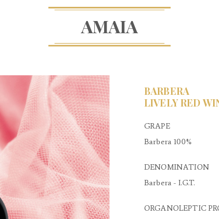
AMAIA
BARBERA
LIVELY RED WI
GRAPE
Barbera 100%
DENOMINATION
Barbera - I.G.T.
ORGANOLEPTIC PR